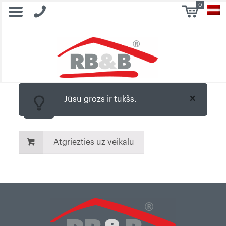
0
Jūsu grozs ir tukšs.
Atgriezties uz veikalu