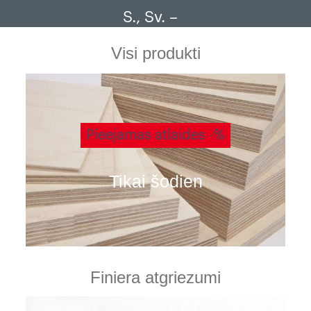
S., Sv. –
Visi produkti
Pieejamas atlaides -%
Tikai šodien
Finiera atgriezumi