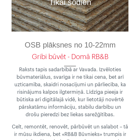
Tikai šodien
OSB plāksnes no 10-22mm
Gribi būvēt - Domā RB&B
Raksts tapis sadarbībā ar
Vavada
. Izvēloties
būvmateriālus, svarīga ir ne tikai cena, bet arī
uzticamība, skaidri nosacījumi un pārliecība, ka
risinājums kalpos ilgtermiņā. Līdzīga pieeja ir
būtiska arī digitālajā vidē, kur lietotāji novērtē
pārskatāmu informāciju, stabilu darbību un
drošu pieredzi bez liekas sarežģītības.
Celt, remontēt, renovēt, pārbūvēt un salabot – tā
ir mūsu ikdiena, bet «RB&B Būvnieks» trumpis ir