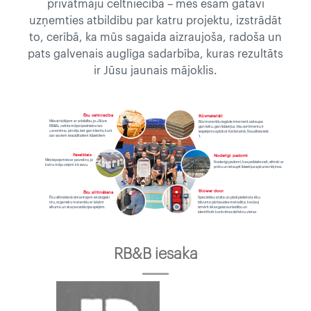
privātmāju celtniecība – mēs esam gatavi
uzņemties atbildību par katru projektu, izstrādāt
to, cerībā, ka mūs sagaida aizraujoša, radoša un
pats galvenais auglīga sadarbība, kuras rezultāts
ir Jūsu jaunais mājoklis.
Ēku celtniecība
Būvmateriāli
Mēs strādājam ar atbildību, jo «Būve
Būvmateriālu iegāde internetā aiztaupa
RB&B» celtās mājas īpašnieks nav
gan laiku, gan līdzekļus. Visu sortimentu ir
«anonīms» pircējs, bet gan klients, kurš
iespējams aplūkot Katlakalnā, Naudīties ielā
par saviem ieguldītajiem līdzekļiem
1.
iegūst to kvalitāti un pārdomāto
komfortu uz kādu viņš cerējis.
Paveiktais
Noderīgi padomi
Mēs lepojamies ar paveikto, jo
Noderīgi padomi, kas palīdzēs celt, siltināt ar
katru māju ceļam kā savu.
prātu un ietaupīt līdzekļus apkures rēķinos.
Blower door
Ēku siltināšana
Ēku siltināšanā izmantojam ekoloģiski
Speciālistu atzīta un plaši pielietota ēku
tīru, organisko materiālu ar labām
blīvuma pārbaudes metodika, kas ļauj
siltuma un skaņas izolācijas spējām.
izmērīt ēkas gaiscaurlaidību un
identificēt konkrētas defektu vietas
konstrukcijās.
RB&B iesaka