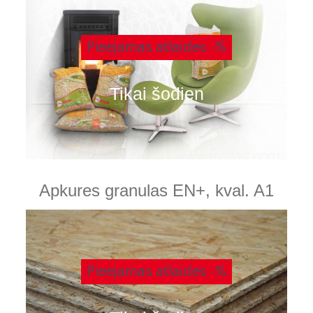
Pieejamas atlaides -%
Tikai šodien
Apkures granulas EN+, kval. A1
Pieejamas atlaides -%